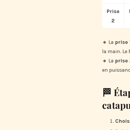
Prise
2
🔸 La
prise 
la main. Le 
🔸 La
prise
en puissanc
🏁 Éta
catapu
Chois