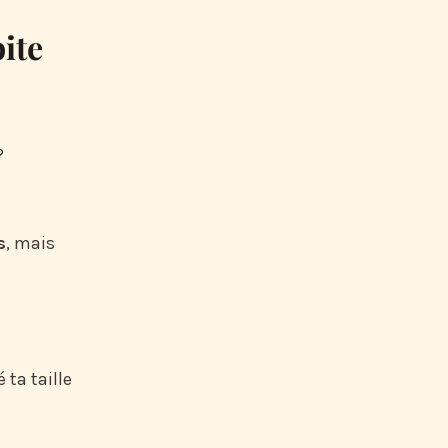
ite
?
s
, mais
 ta taille