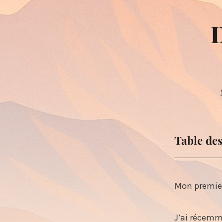
D
Table de
🎒 Avant d
🧠 Astuce 
Mon premier
🏁 Étapes 
🚀 Une foi
J’ai récemm