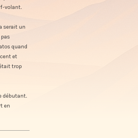
rf-volant.
a serait un
 pas
matos quand
ncent et
était trop
e débutant.
rt en