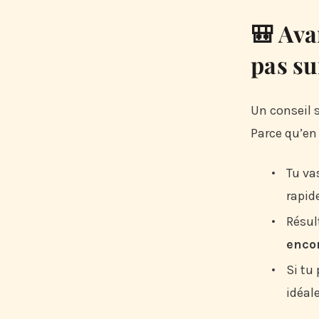
🎒 Ava
pas su
Un conseil 
Parce qu’en
Tu va
rapid
Résul
enco
Si tu
idéal