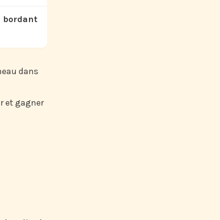
n bordant
ineau dans
er et gagner