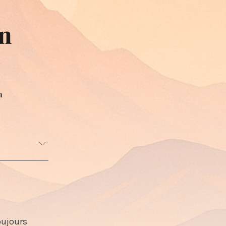
en
n
oujours