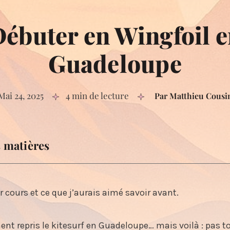
ébuter en Wingfoil 
Guadeloupe
Mai 24, 2025
4 min de lecture
Par Matthieu Cousi
s matières
e commencer : ne te précipite pas sur l’achat de matos
de base à retenir
 cours et ce que j’aurais aimé savoir avant.
pour partir sans te faire catapulter
s debout
ent repris le kitesurf en Guadeloupe… mais voilà : pas t