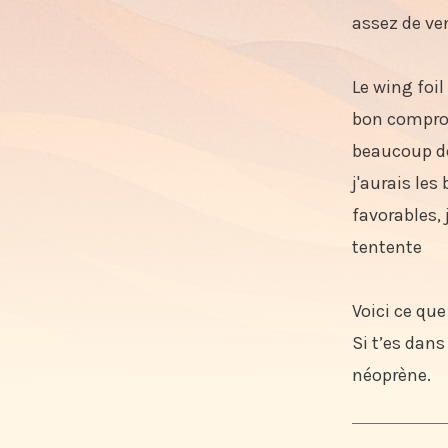
🔄 Faire 
assez de ven
⚠️ Erreurs 
🌬️ Si tu p
Le wing foil
🦶 Tips b
bon comprom
🧰 Le matos
beaucoup de
🤝 Une bo
j'aurais les
Pourquo
favorables, 
tentente
Voici ce qu
Si t’es dans
néoprène.